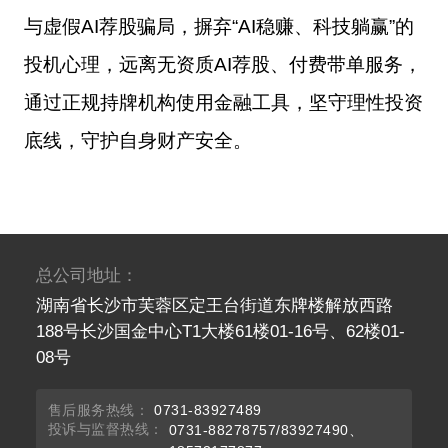
与虚假AI荐股骗局，摒弃“AI稳赚、科技躺赢”的
投机心理，远离无资质AI荐股、付费带单服务，
通过正规持牌机构使用金融工具，坚守理性投资
底线，守护自身财产安全。
总公司地址：
湖南省长沙市芙蓉区定王台街道东牌楼解放西路
188号长沙国金中心T1大楼61楼01-16号、62楼01-
08号
售后服务热线：
0731-83927489
投诉与监督热线：
0731-88278757/83927490、