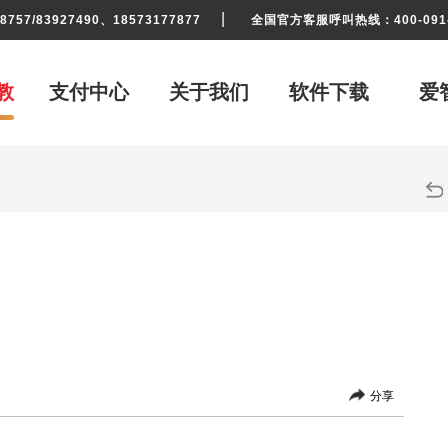
|
57/83927490、18573177877
全国官方客服呼叫热线：400-091-
教
支付中心
关于我们
软件下载
爱
分享