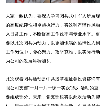
大家一致认为，要深入
学习阅兵式
中
军人
所展现
的高度
纪律性和
卓越
执行力，
将这种严谨作风融
入日常工作，不断
提高工作效率
与专业水平。更
要以
此次阅兵为动力，以
更加饱满的热情投入到
工作
岗位
中，
凝心聚力、攻坚克难，以实际行动
为公司的发展添砖加瓦。
此次观看阅兵活动是
中共
股掌柜证券投资咨询有
限公司
支部
“
一月一片一课一实践
”
系列活动的重
要组成部分
。
未来，
党
支部
也
将以此次活动为契
机，进一步
深入
开展主题教育活动，引导党员干