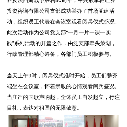
界反法西斯战争胜利80周年，
中共
股掌柜证券
投资咨询有限公司
支部
成功举办了
首
场党建
活
动
，
组织员工
代表
在会议室观看阅兵仪式
盛况
。
此次活动
作为公司党支部
“一月一片一课一实
践”系列活动的开篇之作，
由党支部牵头
策划
，
行政管理部精心筹备，各部门员工积极参与。
当天
上午
9
时，阅兵仪式准时开始，员工们整齐
端
坐在会议室，怀着崇敬的心情观看阅兵盛况。
当庄严的国歌声响起，全体员工自发起立，行注
目礼，表达对祖国的无限敬意。