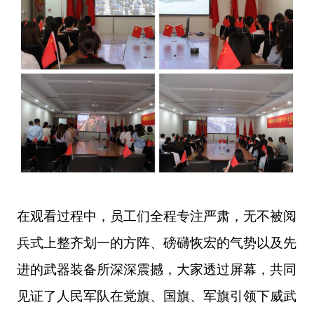
在观看过程中，员工们全程专注严肃，
无不
被阅
兵式上整齐
划一
的方阵、
磅礴恢宏的气势以及
先
进
的武器装备所
深深
震撼，
大家
透过屏幕
，
共同
见证了
人民军队
在党旗、国旗、军旗引领下威武