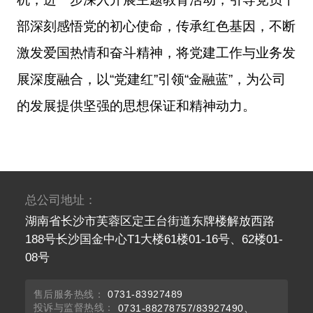
部深刻感悟党的初心使命，传承红色基因，
不断
激发爱国热情和奋斗精神，将党建工作与业务发
展深度融合
，
以
“
党建红
”
引领
“
金融蓝
”，
为公司
的发展提供坚强的思想保证和精神动力。
总公司地址：
湖南省长沙市芙蓉区定王台街道东牌楼解放西路
188号长沙国金中心T1大楼61楼01-16号、62楼01-
08号
售后服务热线：
0731-83927489
投诉与监督热线：
0731-88278757/83927490、